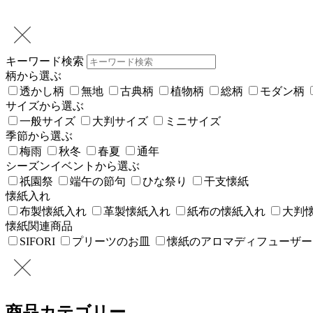
キーワード検索
柄から選ぶ
透かし柄
無地
古典柄
植物柄
総柄
モダン柄
サイズから選ぶ
一般サイズ
大判サイズ
ミニサイズ
季節から選ぶ
梅雨
秋冬
春夏
通年
シーズンイベントから選ぶ
祇園祭
端午の節句
ひな祭り
干支懐紙
懐紙入れ
布製懐紙入れ
革製懐紙入れ
紙布の懐紙入れ
大判
懐紙関連商品
SIFORI
プリーツのお皿
懐紙のアロマディフューザー
商品カテゴリー