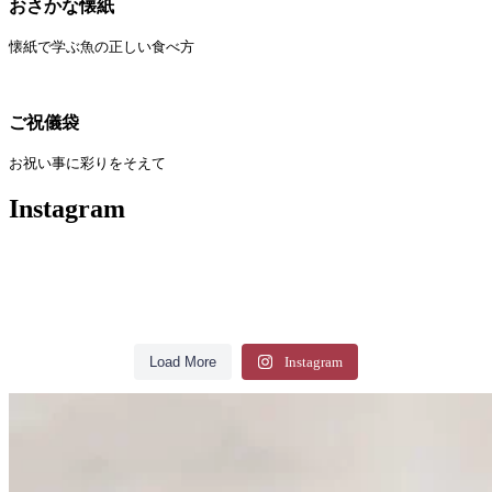
おさかな懐紙
懐紙で学ぶ魚の正しい食べ方
ご祝儀袋
お祝い事に彩りをそえて
Instagram
【アイスコーヒーの水滴に】
【涼しい懐紙で夏を過ごす】
にんにくのオリーブオイル漬けを作り
【懐紙、はじめてみませんか】
【山滴る、甘党市 2026】
【2026年春夏、新作懐紙のご紹介】
ました。
テイクアウトしたアイスコーヒーを持
もうすぐ8月ですね。
【デスクのおやつに、ICHIMA】
【唐草紋様を、手のひらに】
しばらくすると泡が出てオイルが外に
懐紙をまだ使ったことがない方にもお
って歩くと、カップの表面にすぐ水滴
今年の夏はどんなふうにお過ごしにな
【つぼつぼ】
【今年も甘党市に出店いたします！】
いよいよ今週日曜日です。辻徳はたく
今年の春夏は、三種類の新作懐紙が加
滲み出てくるので、懐紙を敷いてま
すすめのセットができました。
がつきます。手が濡れ、下げていたカ
にんにくのオリーブオイル漬け
りますか。
【星座の懐紙、星めぐり】
デジスタイル京都様に辻徳の懐紙を紹
コーヒーと小さなお菓子。デスクでの
生命や永遠の象徴として、古くから描
さんの懐紙と一緒におすすめ懐紙10枚
わりました。
す。オイルをよく吸収してくれて、ベ
バンや服にまで滲みていく。
Load More
Instagram
を作りました。
介いただきました。
土器をモチーフにした「つぼつぼ」文
今年の甘党市にもおすすめ懐紙10枚を
ちょっとした休憩に、ICHIMAを広げ
かれてきた唐草紋様。その流れるよう
を詰め合わせた「つじとくごのみ」を
トベトにならないので、重宝してま
花束、レモン、宝石、ハート。人気の
海へ出かけたり、家でゆっくり涼んだ
デジスタイル京都様に辻徳の懐
懐紙の隅に、金の箔押しで描かれた星
https://www.digistyle-
様は、豊作や商売繁盛、吉祥の意味が
詰め合わた
てみると、ちょうどふたつが収まるく
な文様を、型押しで懐紙に表現しまし
販売します。今回は新しい内容で選び
吉祥文様を散らした「つぼつぼ」、星
しばらくすると泡が出てオイル
す。
柄が普通サイズとミニサイズで各10
そんなときは懐紙を一枚、カップに巻
り。
座。ハクチョウ座と北斗七星、それぞ
kyoto.com/magazine/57614
込められた伝統的な柄です。茶道具な
「つじとくごのみ」を販売いたしま
らいの大きさです。少しこぼしても気
た。白い紙でありながら、光の当たり
紙を紹介いただきました。
ましたので、お菓子とあわせてお楽し
座を金の箔押しで描いた「星めぐ
枚、懐紙で作ったケース入りの楊枝と
いてみてください。イラスト入り懐紙
窓を開けて風を感じながら冷たいもの
が外に滲み出てくるので、懐紙
れ10枚ずつ入った新作の懐紙です。
どにも多く用いられてきました。
す！
にならないので、デスクの上でも気軽
具合で陰影が浮かびあがり、手に取る
みください。
り」、唐草紋様を型押しで表現した
ともに入っています。
の花束はにじみ止めの加工がされてい
を手元に置いて。
https://www.digistyle-
46
0
詰め合わせの内容は、新しく選んでい
に使えます。
とその存在感が伝わってきます。
を敷いてます。オイルをよく吸
「アラベスク」。それぞれに異なる技
23
0
て水に強く、ティッシュのようにふや
そんな日に懐紙をさっと取り出してみ
箔押しならではの静かな反射が、和紙
丸みを帯びた壺の形が、オレンジ、
kyoto.com/magazine/57614
ますので
27のお店と作家さんが集まる、一日限
法を使った、個性のある顔ぶれです。
お菓子の下に一枚敷いたり、食事のと
けてしまうことがありません。手で押
てください。
収してくれて、ベトベトになら
の白さの中に浮かびあがります。光の
黄、緑と色を変えながら懐紙の上に散
お菓子と一緒に楽しみにしていただけ
ICHIMAは、ポケットやポーチに入れ
辻徳の懐紙は滲みにくい加工を施して
りのマーケット。ぜひ足をお運びくだ
きの箸置きにしたり。折ってポチ袋を
さえればカップの丸みに沿い、そのま
当たり具合によって見え方が変わるの
らばっています。伝統的な文様であり
たら幸いです。
て持ち歩ける豆サイズの懐紙。「幸せ
【アイスコーヒーの水滴に】
ないので、重宝してます。
いるので、文字を書くのにも使えま
さい。
新緑から、梅雨を越えて、夏へ。季節
作ったり、メッセージカードに書いた
23
0
ま持ち歩けます。
水面は、水色の色懐紙に型押しで波紋
【懐紙、はじめてみませんか】
も、この懐紙の面白さです。
ながら、どこかかわいらしく、手にす
を運ぶ馬」と「マカロン」のイラスト
す。一言添えて封筒に忍ばせたり、短
が移り変わる間も、懐紙はさまざまな
【山滴る、甘党市 2026】
り。実は一枚あるだけで、いろんな場
を描いた懐紙。白い菓子や涼菓をのせ