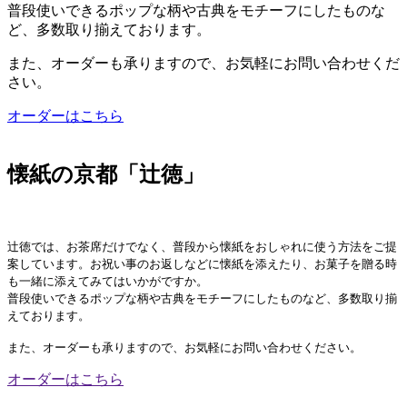
@kyoto_tsujitoku
普段使いできるポップな柄や古典をモチーフにしたものな
ど、多数取り揃えております。
●お茶●
また、オーダーも承りますので、お気軽にお問い合わせくだ
すすむ屋茶店 ＜日本茶・茶器
さい。
／鹿児島＞
@susumuya_tea
オーダーはこちら
たつみ茶園＜日本茶・茶菓子／
奈良＞
懐紙の京都「辻徳」
@tatsumi_teahouse
40
0
辻徳では、お茶席だけでなく、普段から懐紙をおしゃれに使う方法をご提
案しています。お祝い事のお返しなどに懐紙を添えたり、お菓子を贈る時
も一緒に添えてみてはいかがですか。
普段使いできるポップな柄や古典をモチーフにしたものなど、多数取り揃
えております。
また、オーダーも承りますので、お気軽にお問い合わせください。
オーダーはこちら