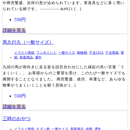
や商売繁盛、吉祥の意が込められています。茶道具などに多く用い
られている柄です。 —————&#821 […]
550円
詳細を見る
馬九行久（一般サイズ）
イラスト懐紙
,
ワンポイント
,
一般サイズ
,
動物柄
,
干支2026
,
干支懐紙
,
懐
紙
,
新着商品
,
通年
九頭の馬が前向きに走る姿を語呂合わせにした縁起の良い言葉「う
まくいく」。 お客様からのご要望を受け、このたび一般サイズでも
展開することとなりました。 商売繁盛、成功、幸運など、あらゆる
物事がうまくいくことを願う意味が […]
550円
詳細を見る
三時のおやつ
イラスト懐紙
,
モダン柄
,
一般サイズ
,
新着商品
,
総柄
,
通年