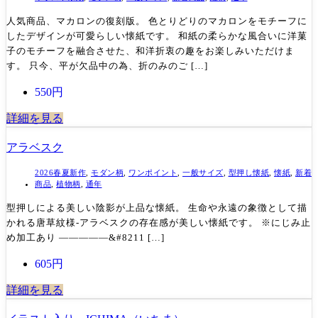
人気商品、マカロンの復刻版。 色とりどりのマカロンをモチーフに
したデザインが可愛らしい懐紙です。 和紙の柔らかな風合いに洋菓
子のモチーフを融合させた、和洋折衷の趣をお楽しみいただけま
す。 只今、平が欠品中の為、折のみのご […]
550円
詳細を見る
アラベスク
2026春夏新作
,
モダン柄
,
ワンポイント
,
一般サイズ
,
型押し懐紙
,
懐紙
,
新着
商品
,
植物柄
,
通年
型押しによる美しい陰影が上品な懐紙。 生命や永遠の象徴として描
かれる唐草紋様-アラベスクの存在感が美しい懐紙です。 ※にじみ止
め加工あり —————&#8211 […]
605円
詳細を見る