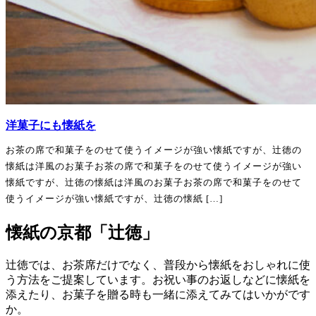
@mikito.matsukaze
やなぎのにわ京菓子店＜京都＞
@yana_niwa
羊羊 YOYO AN FACTORY ＜沖
縄＞
@yoyo.okinawa
洋菓子にも懐紙を
●ワークショップ●
お茶の席で和菓子をのせて使うイメージが強い懐紙ですが、辻徳の
和菓子サロン 一祥＜京都＞
懐紙は洋風のお菓子お茶の席で和菓子をのせて使うイメージが強い
@wagashiissho
懐紙ですが、辻徳の懐紙は洋風のお菓子お茶の席で和菓子をのせて
使うイメージが強い懐紙ですが、辻徳の懐紙 […]
豆花＜香川＞
@mamehana.a
懐紙の京都「辻徳」
●物販●
辻徳では、お茶席だけでなく、普段から懐紙をおしゃれに使
今宵堂＜菓子器／京都＞
う方法をご提案しています。お祝い事のお返しなどに懐紙を
@koyoido
添えたり、お菓子を贈る時も一緒に添えてみてはいかがです
辻徳＜懐紙／京都＞
か。