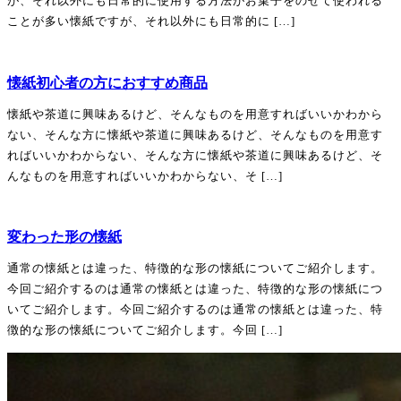
が、それ以外にも日常的に使用する方法がお菓子をのせて使われる
梅園 oyatsu＜京都＞
今宵堂＜菓子器／京都＞
@umezono_kyoto
ことが多い懐紙ですが、それ以外にも日常的に […]
@koyoido
辻徳＜懐紙／京都＞
御菓子司 聚洸＜京都＞
@kyoto_tsujitoku
懐紙初心者の方におすすめ商品
●お茶●
おやつaoi＜京都＞
@oyatsu.aoi
すすむ屋茶店 ＜日本茶・茶器／鹿児島
懐紙や茶道に興味あるけど、そんなものを用意すればいいかわから
＞
@susumuya_tea
ない、そんな方に懐紙や茶道に興味あるけど、そんなものを用意す
菓子屋 糸＜福岡＞
たつみ茶園＜日本茶・茶菓子／奈良＞
@ito.wagashi
ればいいかわからない、そんな方に懐紙や茶道に興味あるけど、そ
@tatsumi_teahouse
んなものを用意すればいいかわからない、そ […]
菓子屋のな＜京都＞
40
0
@nonawagashi
変わった形の懐紙
亀屋良長＜京都＞
@kameyayoshinaga
通常の懐紙とは違った、特徴的な形の懐紙についてご紹介します。
今回ご紹介するのは通常の懐紙とは違った、特徴的な形の懐紙につ
甘味こしらえ しおや＜石川＞
@amamishioya
いてご紹介します。今回ご紹介するのは通常の懐紙とは違った、特
徴的な形の懐紙についてご紹介します。今回 […]
ぎおん おはぎ 小多福 ＜京都＞
@otafuku.ohagi
京菓匠 鶴屋𠮷信＜京都＞