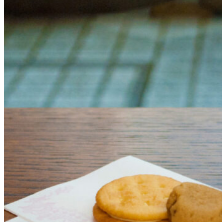
@tsuruya.yoshinobu_wagashi
京菓子司 金谷正廣＜京都＞
@wagashi_kyoto_kanayamasahiro
京らく製あん所＜京都＞
@kyorakuseiansho
好和＜京都＞
@konowa_gashi
千本玉壽軒＜京都＞
@kyoto.sentama
然花抄院＜京都＞
@zenkashoin
兎亀屋＜京都＞
@tokiya.wagashi
nikiniki＜京都＞
@nikiniki_yatsuhashi
三木都＜京都＞