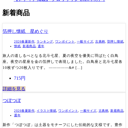
新着商品
箔押し懐紙 星めぐり
2026春夏新作
,
ランキング
,
ワンポイント
,
一般サイズ
,
古典柄
,
型押し懐紙
,
懐紙
,
新着商品
,
通年
旅人の道しるべとなる北斗七星、夏の夜空を優美に羽ばたく白鳥
座。夜空の星座を金の箔押しで表現しました。白鳥座と北斗七星各
10枚ずつ20枚入りです。 —————&# […]
715円
詳細を見る
つぼつぼ
2026春夏新作
,
イラスト懐紙
,
ワンポイント
,
一般サイズ
,
古典柄
,
新着商品
,
通年
新作「つぼつぼ」は土器をモチーフにした伝統的な文様です。豊作