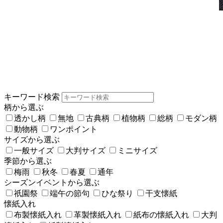
キーワード検索
柄から選ぶ
透かし柄
無地
古典柄
植物柄
総柄
モダン柄
動物柄
ワンポイント
サイズから選ぶ
一般サイズ
大判サイズ
ミニサイズ
季節から選ぶ
梅雨
秋冬
春夏
通年
シーズンイベントから選ぶ
祇園祭
端午の節句
ひな祭り
干支懐紙
懐紙入れ
布製懐紙入れ
革製懐紙入れ
紙布の懐紙入れ
大判