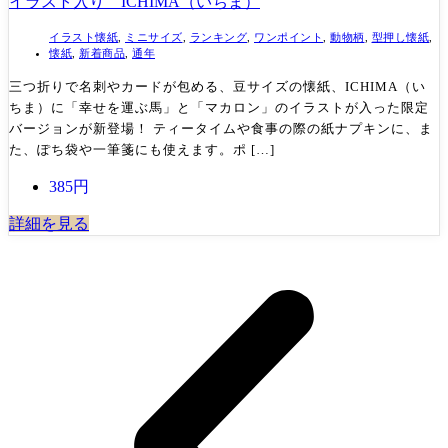
イラスト入り ICHIMA（いちま）
イラスト懐紙
,
ミニサイズ
,
ランキング
,
ワンポイント
,
動物柄
,
型押し懐紙
,
懐紙
,
新着商品
,
通年
三つ折りで名刺やカードが包める、豆サイズの懐紙、ICHIMA（い
ちま）に「幸せを運ぶ馬」と「マカロン」のイラストが入った限定
バージョンが新登場！ ティータイムや食事の際の紙ナプキンに、ま
た、ぽち袋や一筆箋にも使えます。ポ […]
385円
詳細を見る