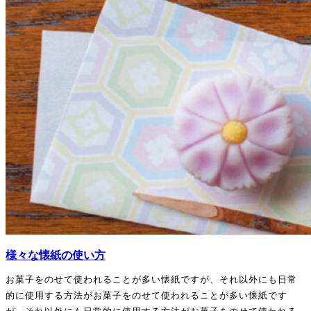
そして今年は―
房具 #和の暮らし
好和＜京都＞
すべてのお店が、この日のため
@konowa_gashi
49
0
だけに仕立てた「甘党市限定和
千本玉壽軒＜京都＞
菓子」をご用意します。
@kyoto.sentama
ここでしか出会えない組み合わ
然花抄院＜京都＞
せ、この日しか味わえない発
@zenkashoin
想、
兎亀屋＜京都＞
作り手の〝今つくりたい〟が詰
@tokiya.wagashi
まった一菓。
nikiniki＜京都＞
@nikiniki_yatsuhashi
和菓子を通じて出会い、つなが
三木都＜京都＞
る一日をごゆっくりとお楽しみ
@mikito.matsukaze
ください。
やなぎのにわ京菓子店＜京都＞
@yana_niwa
＊参加全27店舗の一覧＊
羊羊 YOYO AN FACTORY ＜沖縄＞
@yoyo.okinawa
●和菓子●
●ワークショップ●
甘党茶屋 梅園＜京都＞
@umezono_kyoto
和菓子サロン 一祥＜京都＞
様々な懐紙の使い方
@wagashiissho
あめんぼ堂＜京都＞
豆花＜香川＞
お菓子をのせて使われることが多い懐紙ですが、それ以外にも日常
@mamehana.a
@amenbodo_kyoto
的に使用する方法がお菓子をのせて使われることが多い懐紙です
●物販●