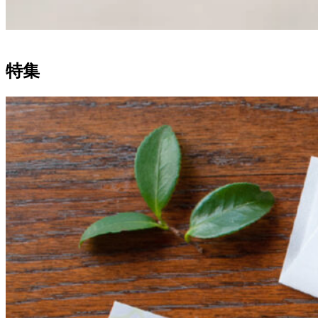
/
お菓子と一緒に楽しみにしてい
白地に散らした草花の柄は、グ
眺めるだけで少しときめく、手
/
あめんぼ堂＜京都＞
プロフィールのリンクからネッ
ただけたら幸いです。
手帳に挟んで、ポーチに忍ばせ
この夏のお供に、ぜひ手に取っ
プロフィールのリンクからネッ
@amenbodo_kyoto
ラス越しにうっすら透けて見え
/
元に置いておきたい一束です。
▷イラスト入り懐紙・つぼつぼ
トショップをご覧いただけま
て。毎日のどこかで、そっと活
トショップをご覧いただけま
てみてください。
るのもいいところです。
▷かいしことはじめセット
梅園 oyatsu＜京都＞
▷箔押し懐紙・星めぐり
す。(送料￥290
ご来場お待ちしております。
躍してくれる懐紙です。
す。(送料￥290
@umezono_kyoto
▷つぼつぼ
/
▷型押し懐紙・アラベスク
円〜)@kyoto_tsujitoku
円〜)@kyoto_tsujitoku
/
/
プロフィールのリンクからネッ
御菓子司 聚洸＜京都＞
特集
--
/
プロフィールのリンクからネッ
▷星めぐり（ハクチョウ座・北
トショップをご覧いただけま
プロフィールのリンクからネッ
おやつaoi＜京都＞
/
「山滴る、甘党市2026」
▷懐紙 水面 ▷懐紙 shell
/
▷イラスト入り懐紙・花束
トショップをご覧いただけま
斗七星）
す。(送料￥290
@oyatsu.aoi
トショップをご覧いただけま
2026年6月7日［日］
▷ICHIMA
す。(送料￥290
円〜)@kyoto_tsujitoku
す。(送料￥290
#甘党市 #山滴る甘党市2026 #つ
菓子屋 糸＜福岡＞
11時－16時
▷イラスト入り ICHIMA
プロフィールのリンクからネッ
#アラベスク #型押し懐紙 #唐草
オンラインショップは、プロフ
円〜)@kyoto_tsujitoku
プロフィールのリンクからネッ
@ito.wagashi
円〜)@kyoto_tsujitoku
じとくごのみ #和菓子 #京都イ
入場料｜500円（小学生以下、
トショップをご覧いただけま
文様 #手紙時間
ィールのリンクからご覧いただ
トショップをご覧いただけま
/
ベント #立誠ガーデン #マーケ
無料）
プロフィールのリンクからネッ
菓子屋のな＜京都＞
す。(送料￥290
けます。（送料290円〜）
/
す。(送料￥290
@nonawagashi
/
ット #和菓子好き
会場｜立誠ガーデンヒューリッ
トショップをご覧いただけま
#辻徳 #懐紙 #懐紙入れ #懐紙専
円〜)@kyoto_tsujitoku
円〜)@kyoto_tsujitoku
#かいしことはじめセット #懐
ク京都
す。(送料￥290
亀屋良長＜京都＞
門店 #京都 #懐紙 #和紙​​​​​​​​​​​​​​​​ #京都岡
/
#つぼつぼ #吉祥文様 #民芸 #新
紙入門 #はじめての懐紙 #花束
@kameyayoshinaga
#新作懐紙 #2026春夏 #つぼつぼ
#辻徳 #懐紙 #懐紙入れ #懐紙専
円〜)@kyoto_tsujitoku
崎 #京都観光 #kyoto #季節の文
/
作 #伝統文様 #茶道 #お祝い #縁
/
#レモン #宝石 #ギフト #和の暮
#星めぐり #アラベスク #箔押し
門店 #京都 #懐紙 #和紙​​​​​​​​​​​​​​​​ #京都岡
甘味こしらえ しおや＜石川＞
房具 #和の暮らし
#辻徳 #懐紙 #イラスト懐紙 #夏
起物
らし入門
@amamishioya
#型押し #吉祥文様
崎 #京都観光 #kyoto #季節の文
「山滴る、甘党市2026」
/
#水面 #shell #夏の懐紙 #夏 #海 #
の懐紙 #京都岡崎
#星めぐり #星座 #箔押し #ハク
58
0
171
2
房具 #和の暮らし
は、”和菓子屋さんが食べたい
涼 #型押し懐紙 #イラスト懐紙
ぎおん おはぎ 小多福 ＜京都＞
#辻徳 #懐紙 #懐紙入れ #懐紙専
チョウ座 #北斗七星 #新作
66
1
@otafuku.ohagi
#辻徳 #懐紙 #懐紙入れ #懐紙専
和菓子”をコンセプトに、和菓
#ICHIMA #いちま #豆懐紙 #デ
門店 #京都 #懐紙 #和紙​​​​​​​​​​​​​​​​ #京都岡
17
0
門店 #京都 #懐紙 #和紙​​​​​​​​​​​​​​​​ #京都岡
子屋さんと、和菓子にまつわる
スクおやつ #ティータイム #イ
#辻徳 #懐紙 #懐紙入れ #懐紙専
崎 #京都観光 #kyoto #季節の文
京菓匠 鶴屋𠮷信＜京都＞
#辻徳 #懐紙 #懐紙入れ #懐紙専
崎 #京都観光 #kyoto #季節の文
@tsuruya.yoshinobu_wagashi
お店が集まる一日限りのマーケ
ラスト懐紙 #新作 #限定
門店 #京都 #懐紙 #和紙​​​​​​​​​​​​​​​​ #京都岡
房具 #和の暮らし
門店 #京都 #懐紙 #和紙​​​​​​​​​​​​​​​​ #京都岡
房具 #和の暮らし
ットイベント。第5弾の今回
崎 #京都観光 #kyoto #季節の文
京菓子司 金谷正廣＜京都＞
崎 #京都観光 #kyoto #季節の文
41
0
は、27のお店＆作家さんたちが
@wagashi_kyoto_kanayamasahiro
#辻徳 #懐紙 #懐紙入れ #懐紙専
房具 #和の暮らし
房具 #和の暮らし
82
0
集います。
門店 #京都 #懐紙 #和紙​​​​​​​​​​​​​​​​ #京都岡
京らく製あん所＜京都＞
932
2
70
0
崎 #京都観光 #kyoto #季節の文
@kyorakuseiansho