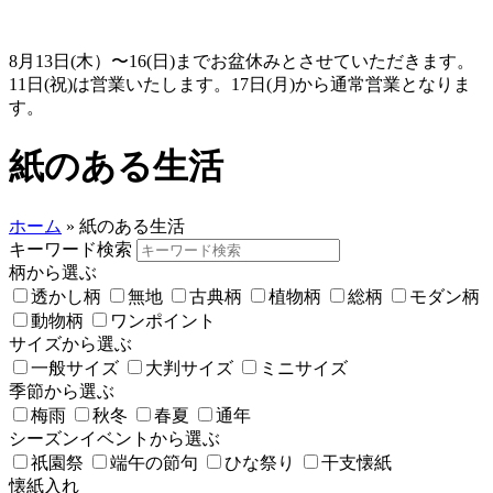
8月13日(木）〜16(日)までお盆休みとさせていただきます。
11日(祝)は営業いたします。17日(月)から通常営業となりま
す。
紙のある生活
ホーム
»
紙のある生活
キーワード検索
柄から選ぶ
透かし柄
無地
古典柄
植物柄
総柄
モダン柄
動物柄
ワンポイント
サイズから選ぶ
一般サイズ
大判サイズ
ミニサイズ
季節から選ぶ
梅雨
秋冬
春夏
通年
シーズンイベントから選ぶ
祇園祭
端午の節句
ひな祭り
干支懐紙
懐紙入れ