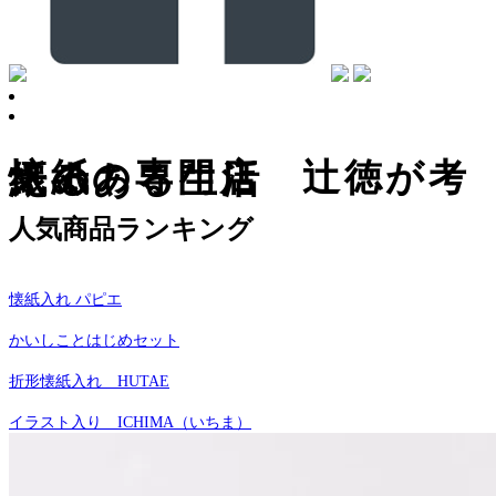
懐紙の専門店 辻徳が考える
紙のある生活
人気商品ランキング
懐紙入れ パピエ
かいしことはじめセット
折形懐紙入れ HUTAE
イラスト入り ICHIMA（いちま）