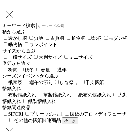
キーワード検索
柄から選ぶ
透かし柄
無地
古典柄
植物柄
総柄
モダン柄
動物柄
ワンポイント
サイズから選ぶ
一般サイズ
大判サイズ
ミニサイズ
季節から選ぶ
梅雨
秋冬
春夏
通年
シーズンイベントから選ぶ
祇園祭
端午の節句
ひな祭り
干支懐紙
懐紙入れ
布製懐紙入れ
革製懐紙入れ
紙布の懐紙入れ
大判
懐紙入れ
紙製懐紙入れ
懐紙関連商品
SIFORI
プリーツのお皿
懐紙のアロマディフューザ
ー
その他の懐紙関連商品