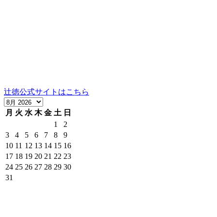
京都市左京区岡崎円勝寺町91番地101
グランドヒルズ岡崎神宮道
TEL：075-752-0766／FAX：075-354-6436
営業時間：10時～12時、13時～17時（祝日は16時まで）
定休日：日曜
当社の製品の取り扱いについては、お気軽にご相談くださ
い。
辻徳公式サイトはこちら
月
火
水
木
金
土
日
1
2
3
4
5
6
7
8
9
10
11
12
13
14
15
16
17
18
19
20
21
22
23
24
25
26
27
28
29
30
31
京都岡崎の実店舗の営業日とネットショップの発送可能日で
す。（赤枠の日は発送ができません。）