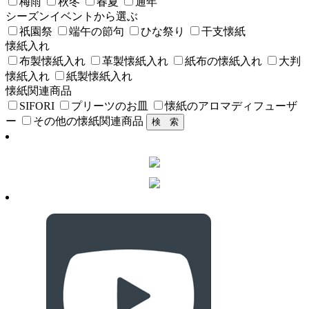
梅雨
秋冬
春夏
通年
シーズンイベントから選ぶ
祇園祭
端午の節句
ひな祭り
干支懐紙
懐紙入れ
布製懐紙入れ
革製懐紙入れ
紙布の懐紙入れ
大判
懐紙入れ
紙製懐紙入れ
懐紙関連商品
SIFORI
プリーツのお皿
懐紙のアロマディフューザ
ー
その他の懐紙関連商品