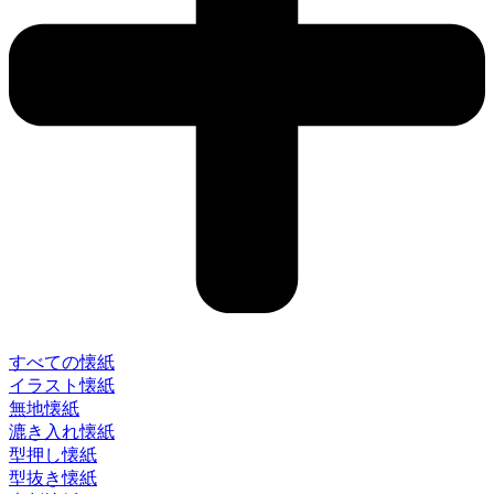
すべての懐紙
イラスト懐紙
無地懐紙
漉き入れ懐紙
型押し懐紙
型抜き懐紙