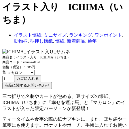
イラスト入り ICHIMA（い
ちま）
イラスト懐紙
,
ミニサイズ
,
ランキング
,
ワンポイント
,
動物柄
,
型押し懐紙
,
懐紙
,
新着商品
,
通年
商品名：イラスト入り ICHIMA（いちま）
商品コード：ichima-illust
価格（税込）：385円
色
三つ折りで名刺やカードが包める、豆サイズの懐紙、
ICHIMA（いちま）に「幸せを運ぶ馬」と「マカロン」のイ
ラストが入った限定バージョンが新登場！
ティータイムや食事の際の紙ナプキンに、また、ぽち袋や一
筆箋にも使えます。ポケットやポーチ、手帳に入れてお使い