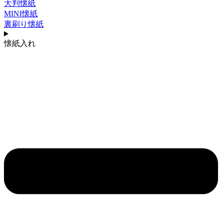
大判懐紙
MINI懐紙
裏刷り懐紙
懐紙入れ