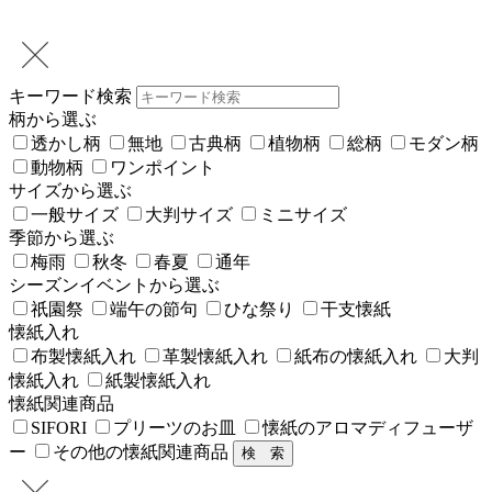
キーワード検索
柄から選ぶ
透かし柄
無地
古典柄
植物柄
総柄
モダン柄
動物柄
ワンポイント
サイズから選ぶ
一般サイズ
大判サイズ
ミニサイズ
季節から選ぶ
梅雨
秋冬
春夏
通年
シーズンイベントから選ぶ
祇園祭
端午の節句
ひな祭り
干支懐紙
懐紙入れ
布製懐紙入れ
革製懐紙入れ
紙布の懐紙入れ
大判
懐紙入れ
紙製懐紙入れ
懐紙関連商品
SIFORI
プリーツのお皿
懐紙のアロマディフューザ
ー
その他の懐紙関連商品