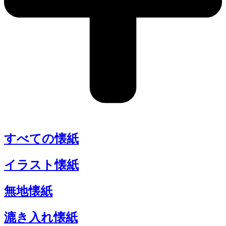
すべての懐紙
イラスト懐紙
無地懐紙
漉き入れ懐紙