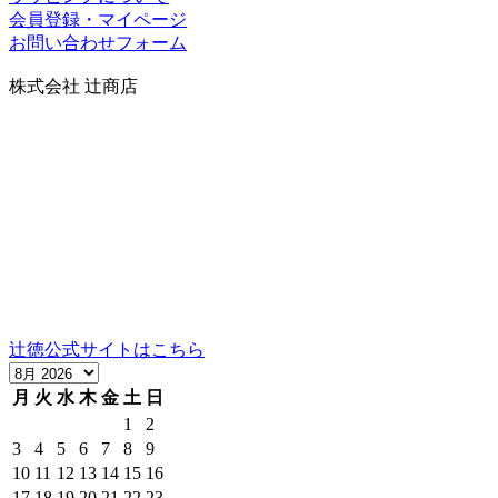
会員登録・マイページ
お問い合わせフォーム
株式会社 辻商店
〒606-8344
京都市左京区岡崎円勝寺町91番地101
グランドヒルズ岡崎神宮道
TEL：075-752-0766／FAX：075-354-6436
営業時間：10時～12時、13時～17時（祝日は16時まで）
定休日：日曜
当社の製品の取り扱いについては、お気軽にご相談くださ
い。
辻徳公式サイトはこちら
月
火
水
木
金
土
日
1
2
3
4
5
6
7
8
9
10
11
12
13
14
15
16
17
18
19
20
21
22
23