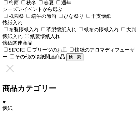
梅雨
秋冬
春夏
通年
シーズンイベントから選ぶ
祇園祭
端午の節句
ひな祭り
干支懐紙
懐紙入れ
布製懐紙入れ
革製懐紙入れ
紙布の懐紙入れ
大判
懐紙入れ
紙製懐紙入れ
懐紙関連商品
SIFORI
プリーツのお皿
懐紙のアロマディフューザ
ー
その他の懐紙関連商品
商品カテゴリー
懐紙