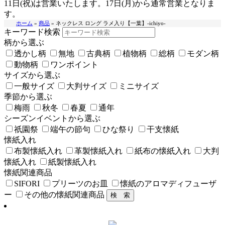
11日(祝)は営業いたします。17日(月)から通常営業となりま
す。
ホーム
»
商品
»
ネックレス ロング ラメ入り【一葉】-ichiyo-
キーワード検索
柄から選ぶ
透かし柄
無地
古典柄
植物柄
総柄
モダン柄
動物柄
ワンポイント
サイズから選ぶ
一般サイズ
大判サイズ
ミニサイズ
季節から選ぶ
梅雨
秋冬
春夏
通年
シーズンイベントから選ぶ
祇園祭
端午の節句
ひな祭り
干支懐紙
懐紙入れ
布製懐紙入れ
革製懐紙入れ
紙布の懐紙入れ
大判
懐紙入れ
紙製懐紙入れ
懐紙関連商品
SIFORI
プリーツのお皿
懐紙のアロマディフューザ
ー
その他の懐紙関連商品