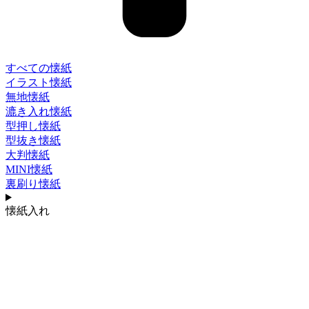
すべての懐紙
イラスト懐紙
無地懐紙
漉き入れ懐紙
型押し懐紙
型抜き懐紙
大判懐紙
MINI懐紙
裏刷り懐紙
懐紙入れ