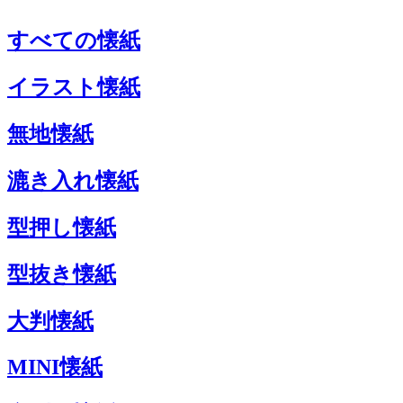
すべての懐紙
イラスト懐紙
無地懐紙
漉き入れ懐紙
型押し懐紙
型抜き懐紙
大判懐紙
MINI懐紙