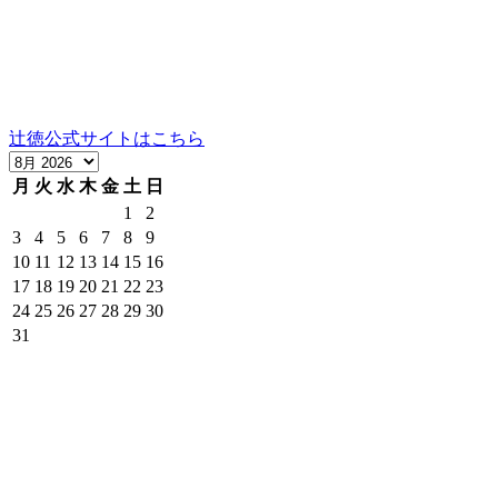
営業時間：10時～12時、13時～17時（祝日は16時まで）
定休日：日曜
当社の製品の取り扱いについては、お気軽にご相談くださ
い。
辻徳公式サイトはこちら
月
火
水
木
金
土
日
1
2
3
4
5
6
7
8
9
10
11
12
13
14
15
16
17
18
19
20
21
22
23
24
25
26
27
28
29
30
31
京都岡崎の実店舗の営業日とネットショップの発送可能日で
す。（赤枠の日は発送ができません。）
＊株式会社辻商店の営業日は公式サイトのカレンダーでご確
認ください。