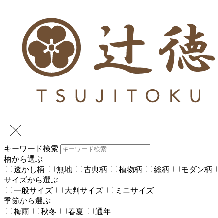
キーワード検索
柄から選ぶ
透かし柄
無地
古典柄
植物柄
総柄
モダン柄
サイズから選ぶ
一般サイズ
大判サイズ
ミニサイズ
季節から選ぶ
梅雨
秋冬
春夏
通年