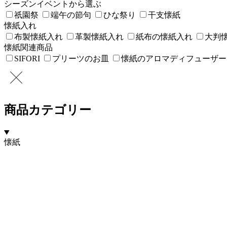
シーズンイベントから選ぶ
祇園祭
端午の節句
ひな祭り
干支懐紙
懐紙入れ
布製懐紙入れ
革製懐紙入れ
紙布の懐紙入れ
大判
懐紙関連商品
SIFORI
プリーツのお皿
懐紙のアロマディフューザー
商品カテゴリー
懐紙