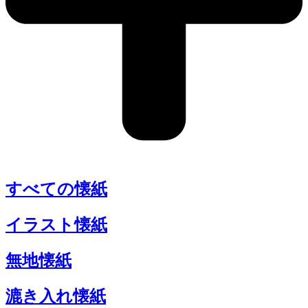
すべての懐紙
イラスト懐紙
無地懐紙
漉き入れ懐紙