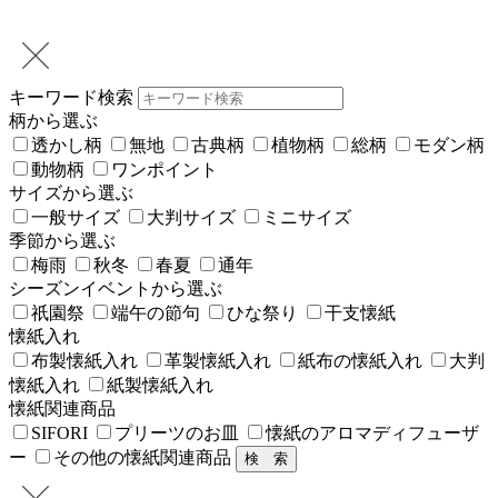
キーワード検索
柄から選ぶ
透かし柄
無地
古典柄
植物柄
総柄
モダン柄
動物柄
ワンポイント
サイズから選ぶ
一般サイズ
大判サイズ
ミニサイズ
季節から選ぶ
梅雨
秋冬
春夏
通年
シーズンイベントから選ぶ
祇園祭
端午の節句
ひな祭り
干支懐紙
懐紙入れ
布製懐紙入れ
革製懐紙入れ
紙布の懐紙入れ
大判
懐紙入れ
紙製懐紙入れ
懐紙関連商品
SIFORI
プリーツのお皿
懐紙のアロマディフューザ
ー
その他の懐紙関連商品