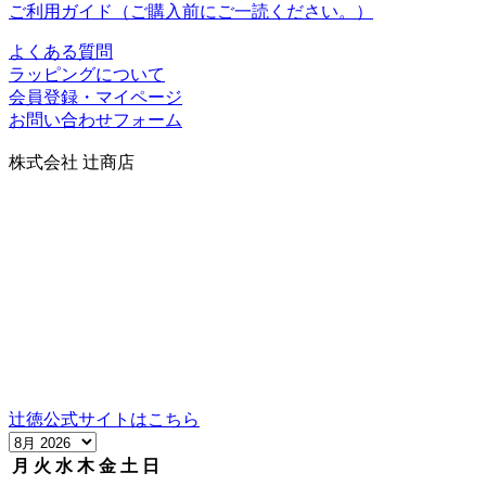
ご利用ガイド（ご購入前にご一読ください。）
よくある質問
ラッピングについて
会員登録・マイページ
お問い合わせフォーム
株式会社 辻商店
〒606-8344
京都市左京区岡崎円勝寺町91番地101
グランドヒルズ岡崎神宮道
TEL：075-752-0766／FAX：075-354-6436
営業時間：10時～12時、13時～17時（祝日は16時まで）
定休日：日曜
当社の製品の取り扱いについては、お気軽にご相談くださ
い。
辻徳公式サイトはこちら
月
火
水
木
金
土
日