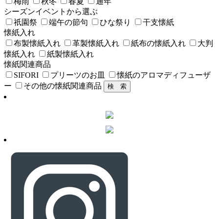
梅雨
秋冬
春夏
通年
シーズンイベントから選ぶ
祇園祭
端午の節句
ひな祭り
干支懐紙
懐紙入れ
布製懐紙入れ
革製懐紙入れ
紙布の懐紙入れ
大判
懐紙入れ
紙製懐紙入れ
懐紙関連商品
SIFORI
プリーツのお皿
懐紙のアロマディフューザ
ー
その他の懐紙関連商品