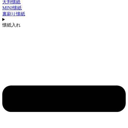
大判懐紙
MINI懐紙
裏刷り懐紙
懐紙入れ