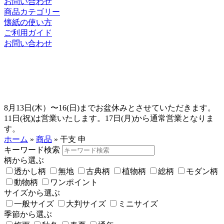
お問い合わせ
商品カテゴリー
懐紙の使い方
ご利用ガイド
お問い合わせ
8月13日(木）〜16(日)までお盆休みとさせていただきます。
11日(祝)は営業いたします。17日(月)から通常営業となりま
す。
ホーム
»
商品
»
干支 申
キーワード検索
柄から選ぶ
透かし柄
無地
古典柄
植物柄
総柄
モダン柄
動物柄
ワンポイント
サイズから選ぶ
一般サイズ
大判サイズ
ミニサイズ
季節から選ぶ