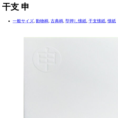
干支 申
一般サイズ
,
動物柄
,
古典柄
,
型押し懐紙
,
干支懐紙
,
懐紙