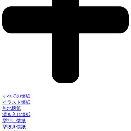
すべての懐紙
イラスト懐紙
無地懐紙
漉き入れ懐紙
型押し懐紙
型抜き懐紙