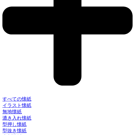
すべての懐紙
イラスト懐紙
無地懐紙
漉き入れ懐紙
型押し懐紙
型抜き懐紙