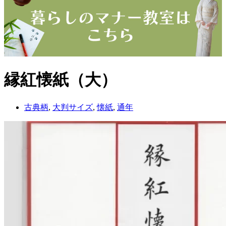
縁紅懐紙（大）
古典柄
,
大判サイズ
,
懐紙
,
通年