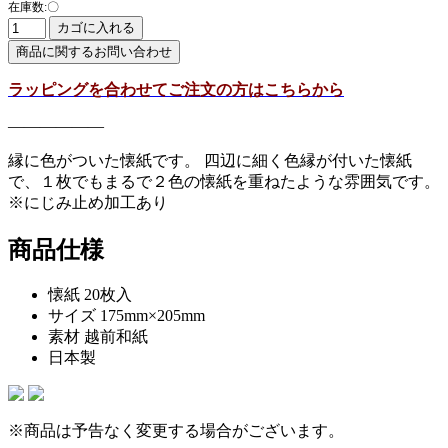
在庫数:〇
ラッピングを合わせてご注文の方はこちらから
——————
縁に色がついた懐紙です。 四辺に細く色縁が付いた懐紙
で、１枚でもまるで２色の懐紙を重ねたような雰囲気です。
※にじみ止め加工あり
商品仕様
懐紙 20枚入
サイズ 175mm×205mm
素材 越前和紙
日本製
※商品は予告なく変更する場合がございます。