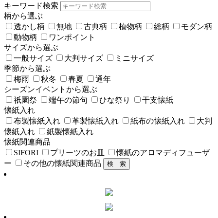
キーワード検索
柄から選ぶ
透かし柄
無地
古典柄
植物柄
総柄
モダン柄
動物柄
ワンポイント
サイズから選ぶ
一般サイズ
大判サイズ
ミニサイズ
季節から選ぶ
梅雨
秋冬
春夏
通年
シーズンイベントから選ぶ
祇園祭
端午の節句
ひな祭り
干支懐紙
懐紙入れ
布製懐紙入れ
革製懐紙入れ
紙布の懐紙入れ
大判
懐紙入れ
紙製懐紙入れ
懐紙関連商品
SIFORI
プリーツのお皿
懐紙のアロマディフューザ
ー
その他の懐紙関連商品