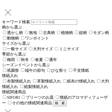
キーワード検索
柄から選ぶ
透かし柄
無地
古典柄
植物柄
総柄
モダン柄
動物柄
ワンポイント
サイズから選ぶ
一般サイズ
大判サイズ
ミニサイズ
季節から選ぶ
梅雨
秋冬
春夏
通年
シーズンイベントから選ぶ
祇園祭
端午の節句
ひな祭り
干支懐紙
懐紙入れ
布製懐紙入れ
革製懐紙入れ
紙布の懐紙入れ
大判
懐紙入れ
紙製懐紙入れ
懐紙関連商品
SIFORI
プリーツのお皿
懐紙のアロマディフューザ
ー
その他の懐紙関連商品