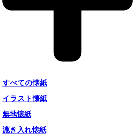
すべての懐紙
イラスト懐紙
無地懐紙
漉き入れ懐紙