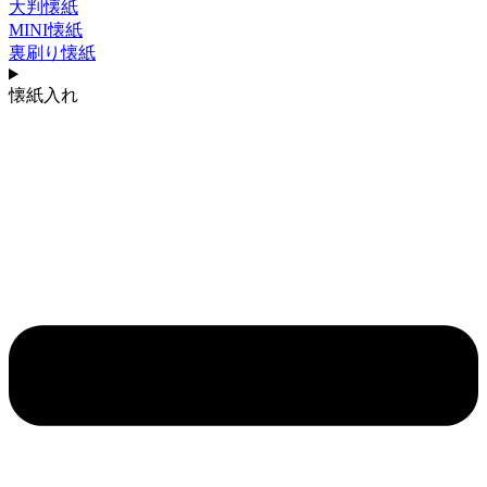
大判懐紙
MINI懐紙
裏刷り懐紙
懐紙入れ