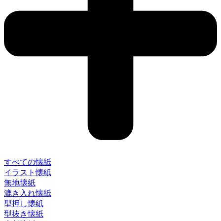
すべての懐紙
イラスト懐紙
無地懐紙
漉き入れ懐紙
型押し懐紙
型抜き懐紙