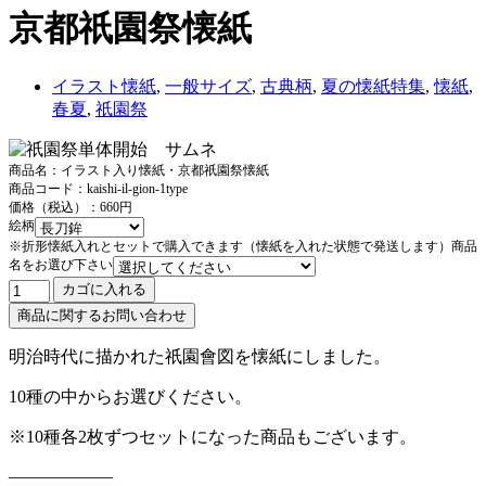
京都祇園祭懐紙
イラスト懐紙
,
一般サイズ
,
古典柄
,
夏の懐紙特集
,
懐紙
,
春夏
,
祇園祭
商品名：イラスト入り懐紙・京都祇園祭懐紙
商品コード：kaishi-il-gion-1type
価格（税込）：660円
絵柄
※折形懐紙入れとセットで購入できます（懐紙を入れた状態で発送します）商品
名をお選び下さい
明治時代に描かれた祇園會図を懐紙にしました。
10種の中からお選びください。
※10種各2枚ずつセットになった商品もございます。
——————