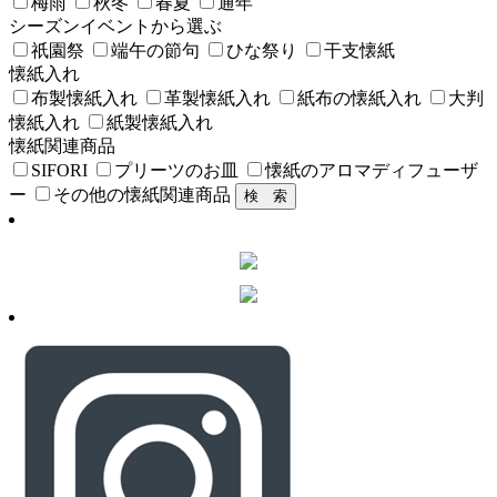
梅雨
秋冬
春夏
通年
シーズンイベントから選ぶ
祇園祭
端午の節句
ひな祭り
干支懐紙
懐紙入れ
布製懐紙入れ
革製懐紙入れ
紙布の懐紙入れ
大判
懐紙入れ
紙製懐紙入れ
懐紙関連商品
SIFORI
プリーツのお皿
懐紙のアロマディフューザ
ー
その他の懐紙関連商品