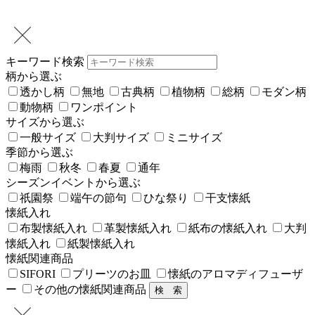
キーワード検索
柄から選ぶ
透かし柄
無地
古典柄
植物柄
総柄
モダン柄
動物柄
ワンポイント
サイズから選ぶ
一般サイズ
大判サイズ
ミニサイズ
季節から選ぶ
梅雨
秋冬
春夏
通年
シーズンイベントから選ぶ
祇園祭
端午の節句
ひな祭り
干支懐紙
懐紙入れ
布製懐紙入れ
革製懐紙入れ
紙布の懐紙入れ
大判
懐紙入れ
紙製懐紙入れ
懐紙関連商品
SIFORI
プリーツのお皿
懐紙のアロマディフューザ
ー
その他の懐紙関連商品