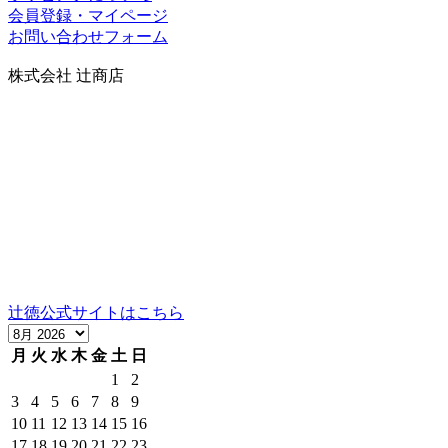
会員登録・マイページ
お問い合わせフォーム
株式会社 辻商店
〒606-8344
京都市左京区岡崎円勝寺町91番地101
グランドヒルズ岡崎神宮道
TEL：075-752-0766／FAX：075-354-6436
営業時間：10時～12時、13時～17時（祝日は16時まで）
定休日：日曜
当社の製品の取り扱いについては、お気軽にご相談くださ
い。
辻徳公式サイトはこちら
月
火
水
木
金
土
日
1
2
3
4
5
6
7
8
9
10
11
12
13
14
15
16
17
18
19
20
21
22
23