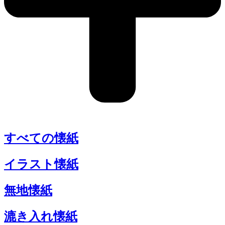
すべての懐紙
イラスト懐紙
無地懐紙
漉き入れ懐紙