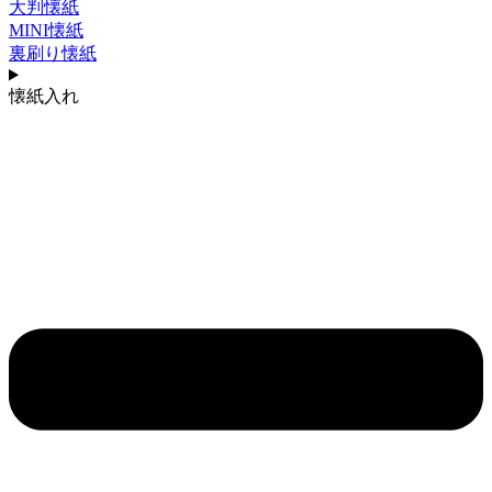
大判懐紙
MINI懐紙
裏刷り懐紙
懐紙入れ