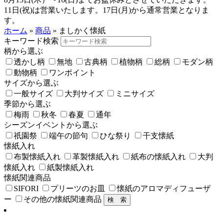
11日(祝)は営業いたします。17日(月)から通常営業となりま
す。
ホーム
»
商品
»
ましかく懐紙
キーワード検索
柄から選ぶ
透かし柄
無地
古典柄
植物柄
総柄
モダン柄
動物柄
ワンポイント
サイズから選ぶ
一般サイズ
大判サイズ
ミニサイズ
季節から選ぶ
梅雨
秋冬
春夏
通年
シーズンイベントから選ぶ
祇園祭
端午の節句
ひな祭り
干支懐紙
懐紙入れ
布製懐紙入れ
革製懐紙入れ
紙布の懐紙入れ
大判
懐紙入れ
紙製懐紙入れ
懐紙関連商品
SIFORI
プリーツのお皿
懐紙のアロマディフューザ
ー
その他の懐紙関連商品