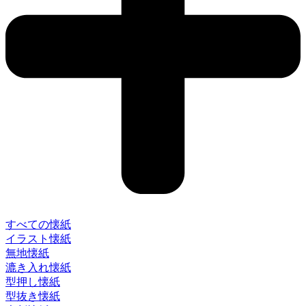
すべての懐紙
イラスト懐紙
無地懐紙
漉き入れ懐紙
型押し懐紙
型抜き懐紙