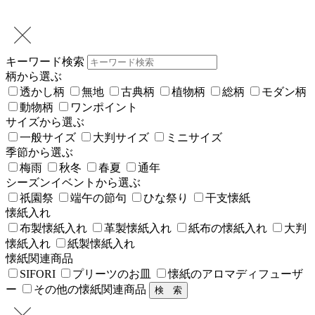
キーワード検索
柄から選ぶ
透かし柄
無地
古典柄
植物柄
総柄
モダン柄
動物柄
ワンポイント
サイズから選ぶ
一般サイズ
大判サイズ
ミニサイズ
季節から選ぶ
梅雨
秋冬
春夏
通年
シーズンイベントから選ぶ
祇園祭
端午の節句
ひな祭り
干支懐紙
懐紙入れ
布製懐紙入れ
革製懐紙入れ
紙布の懐紙入れ
大判
懐紙入れ
紙製懐紙入れ
懐紙関連商品
SIFORI
プリーツのお皿
懐紙のアロマディフューザ
ー
その他の懐紙関連商品