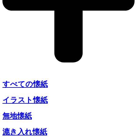
すべての懐紙
イラスト懐紙
無地懐紙
漉き入れ懐紙