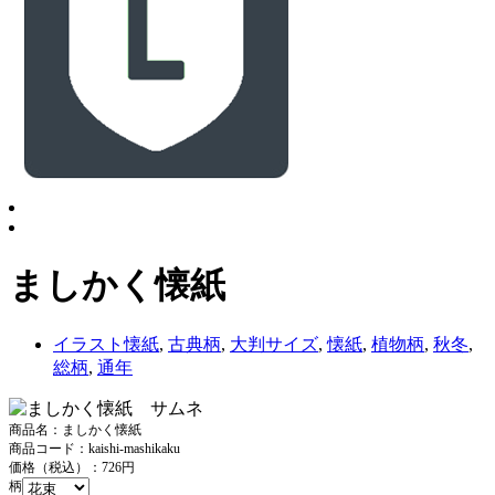
ましかく懐紙
イラスト懐紙
,
古典柄
,
大判サイズ
,
懐紙
,
植物柄
,
秋冬
,
総柄
,
通年
商品名：ましかく懐紙
商品コード：kaishi-mashikaku
価格（税込）：726円
柄