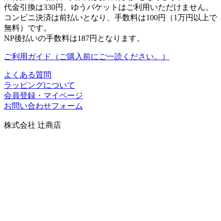
代金引換は330円、ゆうパケットはご利用いただけません。
コンビニ決済は前払いとなり、手数料は100円（1万円以上で
無料）です。
NP後払いの手数料は187円となります。
ご利用ガイド（ご購入前にご一読ください。）
よくある質問
ラッピングについて
会員登録・マイページ
お問い合わせフォーム
株式会社 辻商店
〒606-8344
京都市左京区岡崎円勝寺町91番地101
グランドヒルズ岡崎神宮道
TEL：075-752-0766／FAX：075-354-6436
営業時間：10時～12時、13時～17時（祝日は16時まで）
定休日：日曜
当社の製品の取り扱いについては、お気軽にご相談くださ