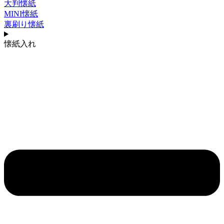
大判懐紙
MINI懐紙
裏刷り懐紙
懐紙入れ