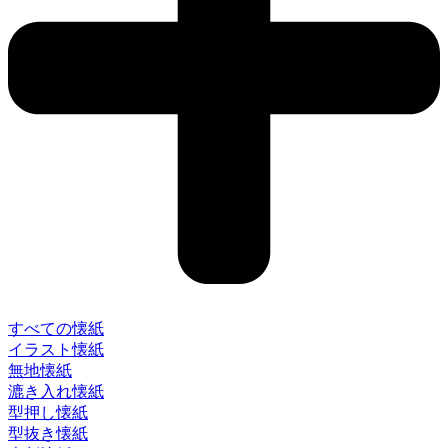
すべての懐紙
イラスト懐紙
無地懐紙
漉き入れ懐紙
型押し懐紙
型抜き懐紙