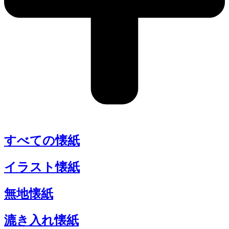
すべての懐紙
イラスト懐紙
無地懐紙
漉き入れ懐紙