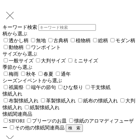
キーワード検索
柄から選ぶ
透かし柄
無地
古典柄
植物柄
総柄
モダン柄
動物柄
ワンポイント
サイズから選ぶ
一般サイズ
大判サイズ
ミニサイズ
季節から選ぶ
梅雨
秋冬
春夏
通年
シーズンイベントから選ぶ
祇園祭
端午の節句
ひな祭り
干支懐紙
懐紙入れ
布製懐紙入れ
革製懐紙入れ
紙布の懐紙入れ
大判
懐紙入れ
紙製懐紙入れ
懐紙関連商品
SIFORI
プリーツのお皿
懐紙のアロマディフューザ
ー
その他の懐紙関連商品