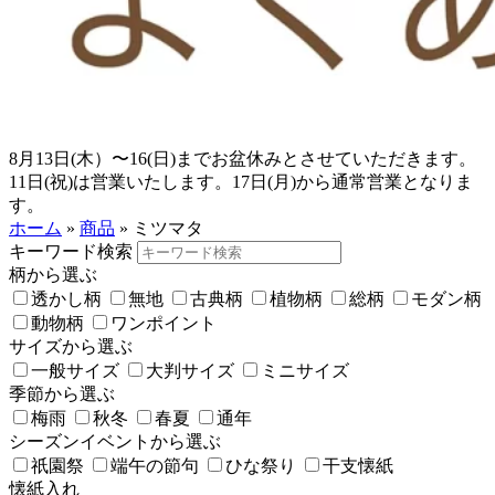
8月13日(木）〜16(日)までお盆休みとさせていただきます。
11日(祝)は営業いたします。17日(月)から通常営業となりま
す。
ホーム
»
商品
»
ミツマタ
キーワード検索
柄から選ぶ
透かし柄
無地
古典柄
植物柄
総柄
モダン柄
動物柄
ワンポイント
サイズから選ぶ
一般サイズ
大判サイズ
ミニサイズ
季節から選ぶ
梅雨
秋冬
春夏
通年
シーズンイベントから選ぶ
祇園祭
端午の節句
ひな祭り
干支懐紙
懐紙入れ