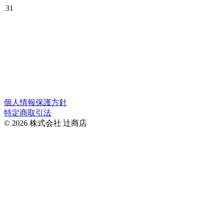
31
京都岡崎の実店舗の営業日とネットショップの発送可能日で
す。（赤枠の日は発送ができません。）
＊株式会社辻商店の営業日は公式サイトのカレンダーでご確
認ください。
＊オーダーメイドは辻商店のカレンダーに準じます。
個人情報保護方針
特定商取引法
© 2026 株式会社 辻商店