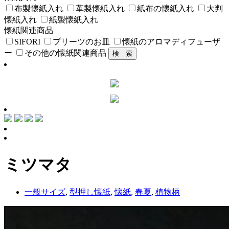
布製懐紙入れ
革製懐紙入れ
紙布の懐紙入れ
大判
懐紙入れ
紙製懐紙入れ
懐紙関連商品
SIFORI
プリーツのお皿
懐紙のアロマディフューザ
ー
その他の懐紙関連商品
ミツマタ
一般サイズ
,
型押し懐紙
,
懐紙
,
春夏
,
植物柄