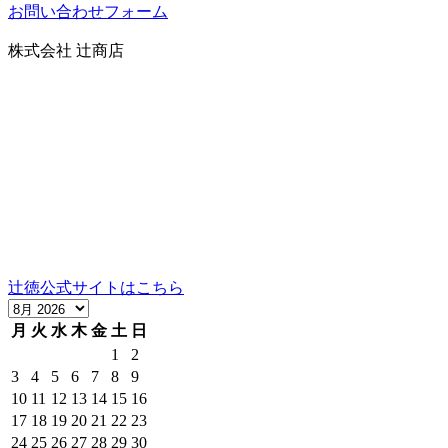
お問い合わせフォーム
株式会社 辻商店
〒606-8344
京都市左京区岡崎円勝寺町91番地101
グランドヒルズ岡崎神宮道
TEL：075-752-0766／FAX：075-354-6436
営業時間：10時～12時、13時～17時（祝日は16時まで）
定休日：日曜
当社の製品の取り扱いについては、お気軽にご相談くださ
い。
辻徳公式サイトはこちら
月
火
水
木
金
土
日
1
2
3
4
5
6
7
8
9
10
11
12
13
14
15
16
17
18
19
20
21
22
23
24
25
26
27
28
29
30