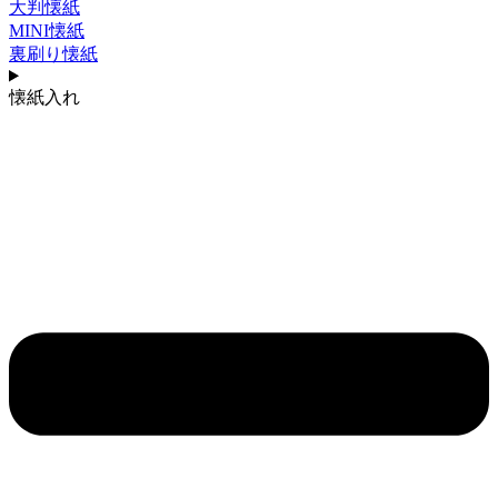
大判懐紙
MINI懐紙
裏刷り懐紙
懐紙入れ