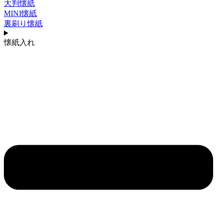
大判懐紙
MINI懐紙
裏刷り懐紙
懐紙入れ