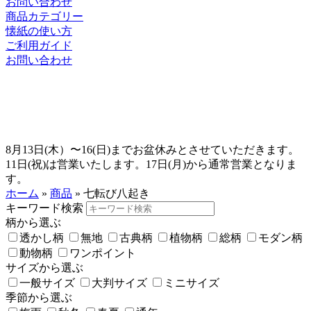
お問い合わせ
商品カテゴリー
懐紙の使い方
ご利用ガイド
お問い合わせ
8月13日(木）〜16(日)までお盆休みとさせていただきます。
11日(祝)は営業いたします。17日(月)から通常営業となりま
す。
ホーム
»
商品
»
七転び八起き
キーワード検索
柄から選ぶ
透かし柄
無地
古典柄
植物柄
総柄
モダン柄
動物柄
ワンポイント
サイズから選ぶ
一般サイズ
大判サイズ
ミニサイズ
季節から選ぶ