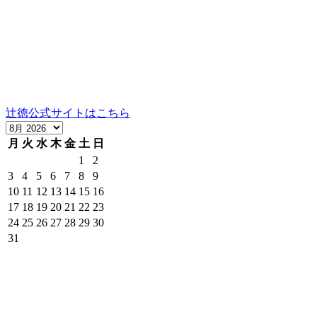
グランドヒルズ岡崎神宮道
TEL：075-752-0766／FAX：075-354-6436
営業時間：10時～12時、13時～17時（祝日は16時まで）
定休日：日曜
当社の製品の取り扱いについては、お気軽にご相談くださ
い。
辻徳公式サイトはこちら
月
火
水
木
金
土
日
1
2
3
4
5
6
7
8
9
10
11
12
13
14
15
16
17
18
19
20
21
22
23
24
25
26
27
28
29
30
31
京都岡崎の実店舗の営業日とネットショップの発送可能日で
す。（赤枠の日は発送ができません。）
＊株式会社辻商店の営業日は公式サイトのカレンダーでご確