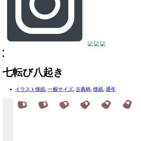
七転び八起き
イラスト懐紙
,
一般サイズ
,
古典柄
,
懐紙
,
通年