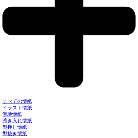
すべての懐紙
イラスト懐紙
無地懐紙
漉き入れ懐紙
型押し懐紙
型抜き懐紙