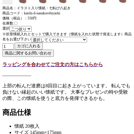
商品名：イラスト入り懐紙・七転び八起き
商品コード：kaishi-il-nanakorobiyaoki
価格（税込）：550円
在庫数:〇
選択
※折形懐紙入れとセットで購入できます（懐紙を入れた状態で発送します）商品
名をお選び下さい
ラッピングを合わせてご注文の方はこちらから
——————
上部の転んだ達磨は8回目に起き上がっています。 転んでも
負けない縁起のいい懐紙です。 大事なプレゼンの時や受験
の際、この懐紙を使うと底力を発揮できるかも。
商品仕様
懐紙 20枚入
サイズ 145mm×175mm