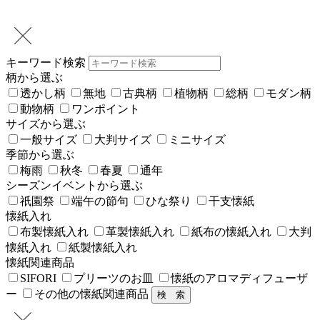
キーワード検索
柄から選ぶ
透かし柄
無地
古典柄
植物柄
総柄
モダン柄
動物柄
ワンポイント
サイズから選ぶ
一般サイズ
大判サイズ
ミニサイズ
季節から選ぶ
梅雨
秋冬
春夏
通年
シーズンイベントから選ぶ
祇園祭
端午の節句
ひな祭り
干支懐紙
懐紙入れ
布製懐紙入れ
革製懐紙入れ
紙布の懐紙入れ
大判
懐紙入れ
紙製懐紙入れ
懐紙関連商品
SIFORI
プリーツのお皿
懐紙のアロマディフューザ
ー
その他の懐紙関連商品