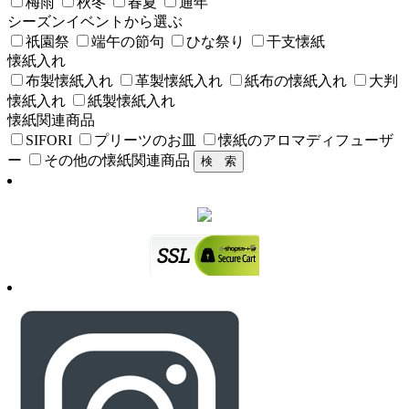
梅雨
秋冬
春夏
通年
シーズンイベントから選ぶ
祇園祭
端午の節句
ひな祭り
干支懐紙
懐紙入れ
布製懐紙入れ
革製懐紙入れ
紙布の懐紙入れ
大判
懐紙入れ
紙製懐紙入れ
懐紙関連商品
SIFORI
プリーツのお皿
懐紙のアロマディフューザ
ー
その他の懐紙関連商品