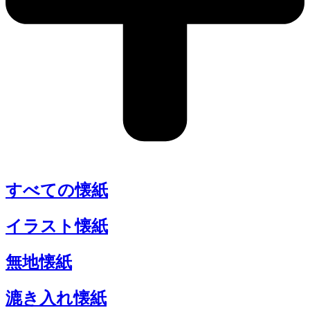
すべての懐紙
イラスト懐紙
無地懐紙
漉き入れ懐紙