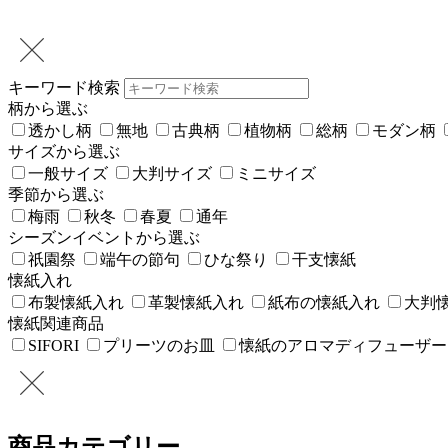
キーワード検索
柄から選ぶ
透かし柄
無地
古典柄
植物柄
総柄
モダン柄
サイズから選ぶ
一般サイズ
大判サイズ
ミニサイズ
季節から選ぶ
梅雨
秋冬
春夏
通年
シーズンイベントから選ぶ
祇園祭
端午の節句
ひな祭り
干支懐紙
懐紙入れ
布製懐紙入れ
革製懐紙入れ
紙布の懐紙入れ
大判
懐紙関連商品
SIFORI
プリーツのお皿
懐紙のアロマディフューザー
商品カテゴリー