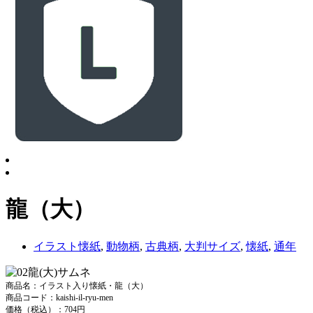
龍（大）
イラスト懐紙
,
動物柄
,
古典柄
,
大判サイズ
,
懐紙
,
通年
商品名：イラスト入り懐紙・龍（大）
商品コード：kaishi-il-ryu-men
価格（税込）：704円