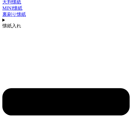
大判懐紙
MINI懐紙
裏刷り懐紙
懐紙入れ