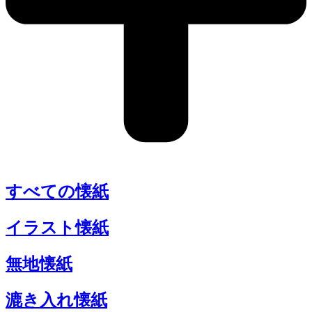
すべての懐紙
イラスト懐紙
無地懐紙
漉き入れ懐紙