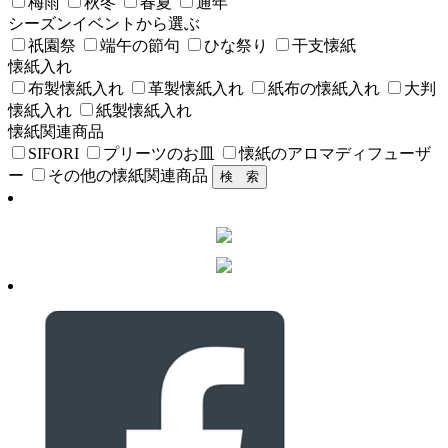
梅雨
秋冬
春夏
通年
シーズンイベントから選ぶ
祇園祭
端午の節句
ひな祭り
干支懐紙
懐紙入れ
布製懐紙入れ
革製懐紙入れ
紙布の懐紙入れ
大判
懐紙入れ
紙製懐紙入れ
懐紙関連商品
SIFORI
プリーツのお皿
懐紙のアロマディフューザ
ー
その他の懐紙関連商品