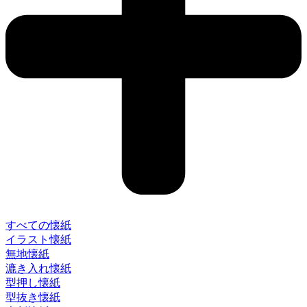
すべての懐紙
イラスト懐紙
無地懐紙
漉き入れ懐紙
型押し懐紙
型抜き懐紙