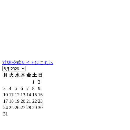
〒606-8344
京都市左京区岡崎円勝寺町91番地101
グランドヒルズ岡崎神宮道
TEL：075-752-0766／FAX：075-354-6436
営業時間：10時～12時、13時～17時（祝日は16時まで）
定休日：日曜
当社の製品の取り扱いについては、お気軽にご相談くださ
い。
辻徳公式サイトはこちら
月
火
水
木
金
土
日
1
2
3
4
5
6
7
8
9
10
11
12
13
14
15
16
17
18
19
20
21
22
23
24
25
26
27
28
29
30
31
京都岡崎の実店舗の営業日とネットショップの発送可能日で