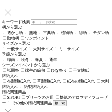
キーワード検索
柄から選ぶ
透かし柄
無地
古典柄
植物柄
総柄
モダン柄
動物柄
ワンポイント
サイズから選ぶ
一般サイズ
大判サイズ
ミニサイズ
季節から選ぶ
梅雨
秋冬
春夏
通年
シーズンイベントから選ぶ
祇園祭
端午の節句
ひな祭り
干支懐紙
懐紙入れ
布製懐紙入れ
革製懐紙入れ
紙布の懐紙入れ
大判
懐紙入れ
紙製懐紙入れ
懐紙関連商品
SIFORI
プリーツのお皿
懐紙のアロマディフューザ
ー
その他の懐紙関連商品