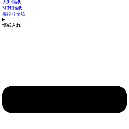
大判懐紙
MINI懐紙
裏刷り懐紙
懐紙入れ