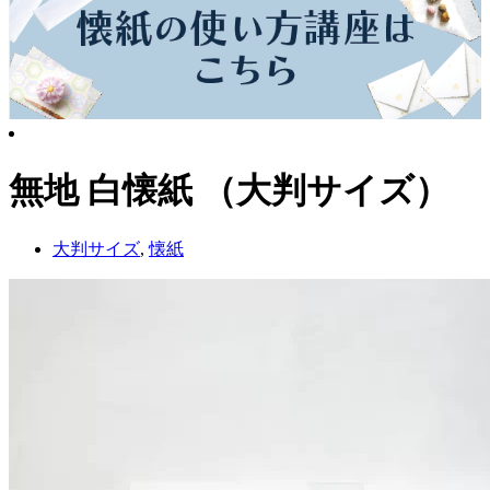
無地 白懐紙 （大判サイズ）
大判サイズ
,
懐紙