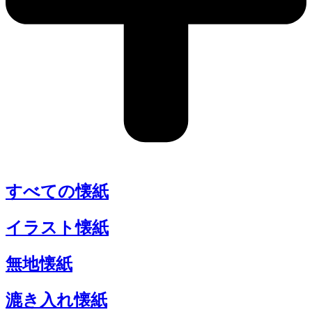
すべての懐紙
イラスト懐紙
無地懐紙
漉き入れ懐紙