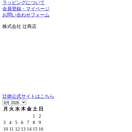
ラッピングについて
会員登録・マイページ
お問い合わせフォーム
株式会社 辻商店
〒606-8344
京都市左京区岡崎円勝寺町91番地101
グランドヒルズ岡崎神宮道
TEL：075-752-0766／FAX：075-354-6436
営業時間：10時～12時、13時～17時（祝日は16時まで）
定休日：日曜
当社の製品の取り扱いについては、お気軽にご相談くださ
い。
辻徳公式サイトはこちら
月
火
水
木
金
土
日
1
2
3
4
5
6
7
8
9
10
11
12
13
14
15
16