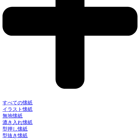
すべての懐紙
イラスト懐紙
無地懐紙
漉き入れ懐紙
型押し懐紙
型抜き懐紙