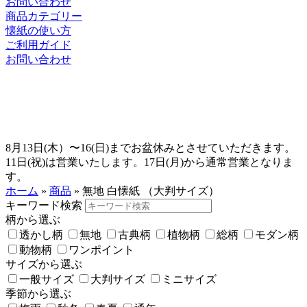
お問い合わせ
商品カテゴリー
懐紙の使い方
ご利用ガイド
お問い合わせ
8月13日(木）〜16(日)までお盆休みとさせていただきます。
11日(祝)は営業いたします。17日(月)から通常営業となりま
す。
ホーム
»
商品
»
無地 白懐紙 （大判サイズ）
キーワード検索
柄から選ぶ
透かし柄
無地
古典柄
植物柄
総柄
モダン柄
動物柄
ワンポイント
サイズから選ぶ
一般サイズ
大判サイズ
ミニサイズ
季節から選ぶ