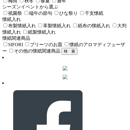
梅雨
秋冬
春夏
通年
シーズンイベントから選ぶ
祇園祭
端午の節句
ひな祭り
干支懐紙
懐紙入れ
布製懐紙入れ
革製懐紙入れ
紙布の懐紙入れ
大判
懐紙入れ
紙製懐紙入れ
懐紙関連商品
SIFORI
プリーツのお皿
懐紙のアロマディフューザ
ー
その他の懐紙関連商品