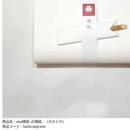
商品名：zizai懐紙 -白懐紙 - （大サイズ）
商品コード：kaishi-muji-men