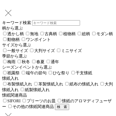
キーワード検索
柄から選ぶ
透かし柄
無地
古典柄
植物柄
総柄
モダン柄
動物柄
ワンポイント
サイズから選ぶ
一般サイズ
大判サイズ
ミニサイズ
季節から選ぶ
梅雨
秋冬
春夏
通年
シーズンイベントから選ぶ
祇園祭
端午の節句
ひな祭り
干支懐紙
懐紙入れ
布製懐紙入れ
革製懐紙入れ
紙布の懐紙入れ
大判
懐紙入れ
紙製懐紙入れ
懐紙関連商品
SIFORI
プリーツのお皿
懐紙のアロマディフューザ
ー
その他の懐紙関連商品