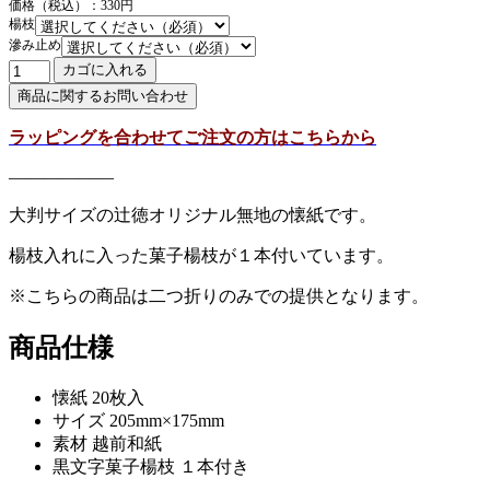
価格（税込）：330円
楊枝
滲み止め
ラッピングを合わせてご注文の方はこちらから
——————
大判サイズの辻徳オリジナル無地の懐紙です。
楊枝入れに入った菓子楊枝が１本付いています。
※こちらの商品は二つ折りのみでの提供となります。
商品仕様
懐紙 20枚入
サイズ 205mm×175mm
素材 越前和紙
黒文字菓子楊枝 １本付き