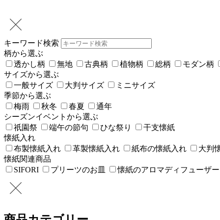
キーワード検索
柄から選ぶ
透かし柄
無地
古典柄
植物柄
総柄
モダン柄
サイズから選ぶ
一般サイズ
大判サイズ
ミニサイズ
季節から選ぶ
梅雨
秋冬
春夏
通年
シーズンイベントから選ぶ
祇園祭
端午の節句
ひな祭り
干支懐紙
懐紙入れ
布製懐紙入れ
革製懐紙入れ
紙布の懐紙入れ
大判
懐紙関連商品
SIFORI
プリーツのお皿
懐紙のアロマディフューザー
商品カテゴリー