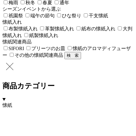
梅雨
秋冬
春夏
通年
シーズンイベントから選ぶ
祇園祭
端午の節句
ひな祭り
干支懐紙
懐紙入れ
布製懐紙入れ
革製懐紙入れ
紙布の懐紙入れ
大判
懐紙入れ
紙製懐紙入れ
懐紙関連商品
SIFORI
プリーツのお皿
懐紙のアロマディフューザ
ー
その他の懐紙関連商品
商品カテゴリー
懐紙