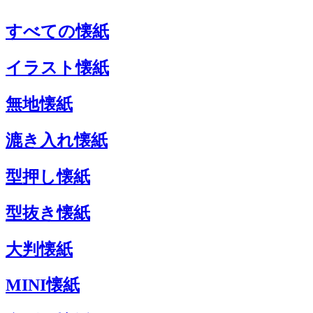
すべての懐紙
イラスト懐紙
無地懐紙
漉き入れ懐紙
型押し懐紙
型抜き懐紙
大判懐紙
MINI懐紙