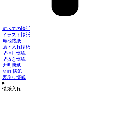
すべての懐紙
イラスト懐紙
無地懐紙
漉き入れ懐紙
型押し懐紙
型抜き懐紙
大判懐紙
MINI懐紙
裏刷り懐紙
懐紙入れ