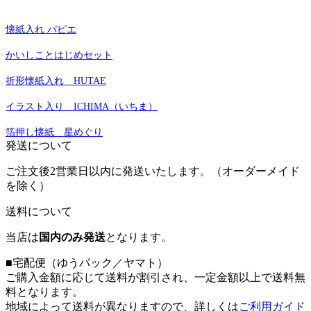
懐紙入れ パピエ
かいしことはじめセット
折形懐紙入れ HUTAE
イラスト入り ICHIMA（いちま）
箔押し懐紙 星めぐり
発送について
ご注文後2営業日以内に発送いたします。（オーダーメイド
を除く）
送料について
当店は
国内のみ発送
となります。
■宅配便（ゆうパック／ヤマト）
ご購入金額に応じて送料が割引され、一定金額以上で送料無
料となります。
地域によって送料が異なりますので、詳しくは
ご利用ガイド