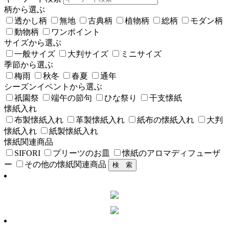
柄から選ぶ
透かし柄
無地
古典柄
植物柄
総柄
モダン柄
動物柄
ワンポイント
サイズから選ぶ
一般サイズ
大判サイズ
ミニサイズ
季節から選ぶ
梅雨
秋冬
春夏
通年
シーズンイベントから選ぶ
祇園祭
端午の節句
ひな祭り
干支懐紙
懐紙入れ
布製懐紙入れ
革製懐紙入れ
紙布の懐紙入れ
大判
懐紙入れ
紙製懐紙入れ
懐紙関連商品
SIFORI
プリーツのお皿
懐紙のアロマディフューザ
ー
その他の懐紙関連商品