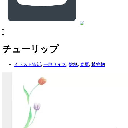
チューリップ
イラスト懐紙
,
一般サイズ
,
懐紙
,
春夏
,
植物柄