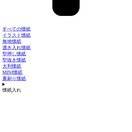
すべての懐紙
イラスト懐紙
無地懐紙
漉き入れ懐紙
型押し懐紙
型抜き懐紙
大判懐紙
MINI懐紙
裏刷り懐紙
懐紙入れ