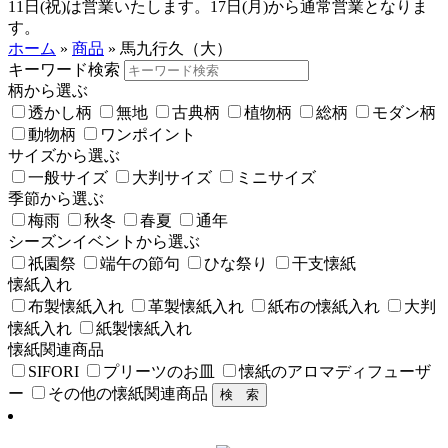
11日(祝)は営業いたします。17日(月)から通常営業となりま
す。
ホーム
»
商品
»
馬九行久（大）
キーワード検索
柄から選ぶ
透かし柄
無地
古典柄
植物柄
総柄
モダン柄
動物柄
ワンポイント
サイズから選ぶ
一般サイズ
大判サイズ
ミニサイズ
季節から選ぶ
梅雨
秋冬
春夏
通年
シーズンイベントから選ぶ
祇園祭
端午の節句
ひな祭り
干支懐紙
懐紙入れ
布製懐紙入れ
革製懐紙入れ
紙布の懐紙入れ
大判
懐紙入れ
紙製懐紙入れ
懐紙関連商品
SIFORI
プリーツのお皿
懐紙のアロマディフューザ
ー
その他の懐紙関連商品