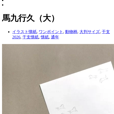
馬九行久（大）
イラスト懐紙
,
ワンポイント
,
動物柄
,
大判サイズ
,
干支
2026
,
干支懐紙
,
懐紙
,
通年