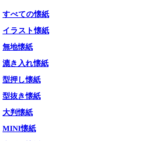
すべての懐紙
イラスト懐紙
無地懐紙
漉き入れ懐紙
型押し懐紙
型抜き懐紙
大判懐紙
MINI懐紙