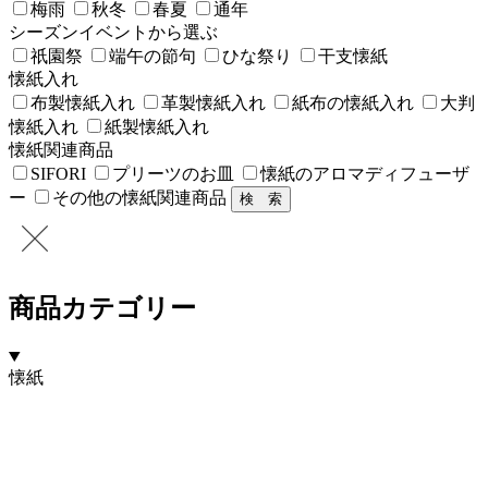
梅雨
秋冬
春夏
通年
シーズンイベントから選ぶ
祇園祭
端午の節句
ひな祭り
干支懐紙
懐紙入れ
布製懐紙入れ
革製懐紙入れ
紙布の懐紙入れ
大判
懐紙入れ
紙製懐紙入れ
懐紙関連商品
SIFORI
プリーツのお皿
懐紙のアロマディフューザ
ー
その他の懐紙関連商品
商品カテゴリー
懐紙