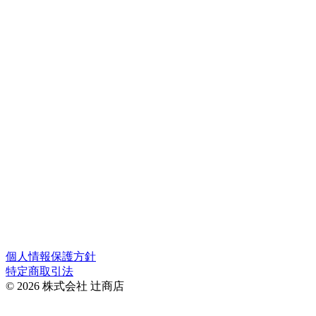
京都岡崎の実店舗の営業日とネットショップの発送可能日で
す。（赤枠の日は発送ができません。）
＊株式会社辻商店の営業日は公式サイトのカレンダーでご確
認ください。
＊オーダーメイドは辻商店のカレンダーに準じます。
個人情報保護方針
特定商取引法
© 2026 株式会社 辻商店