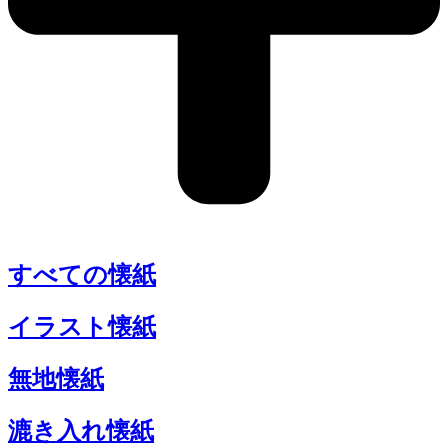
すべての懐紙
イラスト懐紙
無地懐紙
漉き入れ懐紙