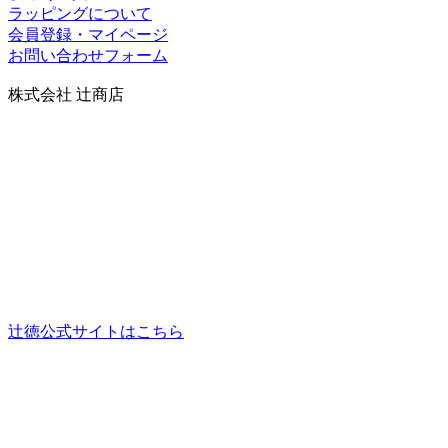
ラッピングについて
会員登録・マイページ
お問い合わせフォーム
株式会社 辻商店
〒606-8344
京都市左京区岡崎円勝寺町91番地101
グランドヒルズ岡崎神宮道
TEL：075-752-0766／FAX：075-354-6436
営業時間：10時～12時、13時～17時（祝日は16時まで）
定休日：日曜
当社の製品の取り扱いについては、お気軽にご相談くださ
い。
辻徳公式サイトはこちら