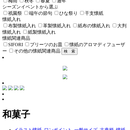
梅雨
秋冬
春夏
通年
シーズンイベントから選ぶ
祇園祭
端午の節句
ひな祭り
干支懐紙
懐紙入れ
布製懐紙入れ
革製懐紙入れ
紙布の懐紙入れ
大判
懐紙入れ
紙製懐紙入れ
懐紙関連商品
SIFORI
プリーツのお皿
懐紙のアロマディフューザ
ー
その他の懐紙関連商品
和菓子
イラスト懐紙
,
ワンポイント
,
一般サイズ
,
古典柄
,
懐紙
,