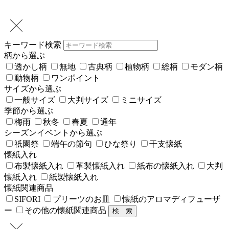
キーワード検索
柄から選ぶ
透かし柄
無地
古典柄
植物柄
総柄
モダン柄
動物柄
ワンポイント
サイズから選ぶ
一般サイズ
大判サイズ
ミニサイズ
季節から選ぶ
梅雨
秋冬
春夏
通年
シーズンイベントから選ぶ
祇園祭
端午の節句
ひな祭り
干支懐紙
懐紙入れ
布製懐紙入れ
革製懐紙入れ
紙布の懐紙入れ
大判
懐紙入れ
紙製懐紙入れ
懐紙関連商品
SIFORI
プリーツのお皿
懐紙のアロマディフューザ
ー
その他の懐紙関連商品