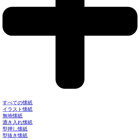
すべての懐紙
イラスト懐紙
無地懐紙
漉き入れ懐紙
型押し懐紙
型抜き懐紙